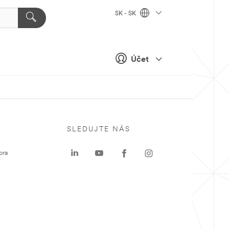
SK - SK
Účet
SLEDUJTE NÁS
ora