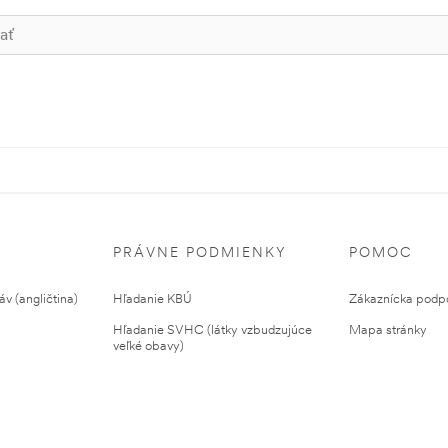
PRÁVNE PODMIENKY
POMOC
v (angličtina)
Hľadanie KBÚ
Zákaznícka podp
Hľadanie SVHC (látky vzbudzujúce
Mapa stránky
veľké obavy)