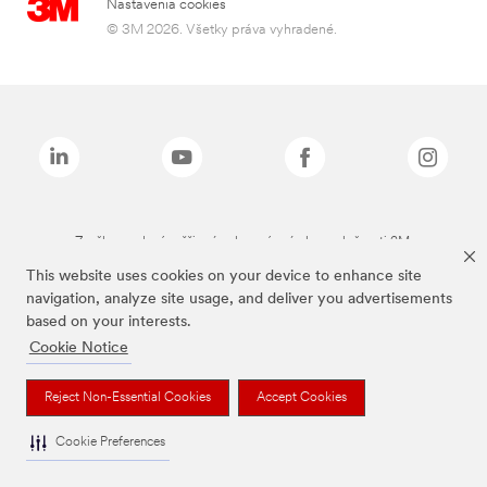
Nastavenia cookies
© 3M 2026. Všetky práva vyhradené.
Značky uvedené vyššie sú ochranné známky spoločnosti 3M.
This website uses cookies on your device to enhance site
navigation, analyze site usage, and deliver you advertisements
based on your interests.
Cookie Notice
Reject Non-Essential Cookies
Accept Cookies
Cookie Preferences