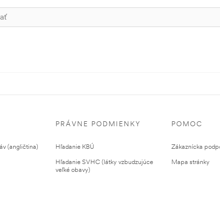
PRÁVNE PODMIENKY
POMOC
v (angličtina)
Hľadanie KBÚ
Zákaznícka podp
Hľadanie SVHC (látky vzbudzujúce
Mapa stránky
veľké obavy)