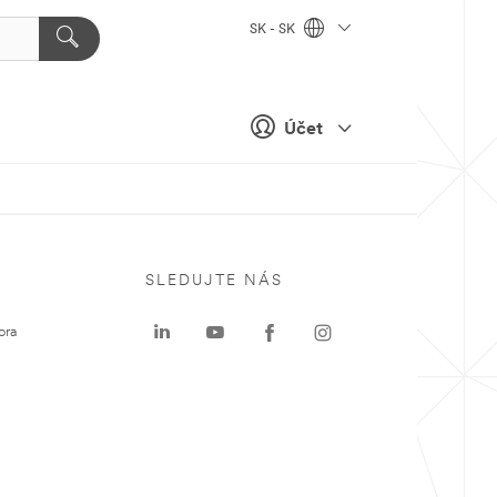
SK - SK
Účet
SLEDUJTE NÁS
ora