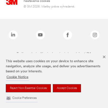
Nastavenia cookies
© 3M 2026. Všetky práva vyhradené.
Značky uvedené vyššie sú ochranné známky spoločnosti 3M.
This website uses cookies on your device to enhance site
navigation, analyze site usage, and deliver you advertisements
based on your interests.
Cookie Notice
Reject Non-Essential Cookies
Accept Cookies
Cookie Preferences