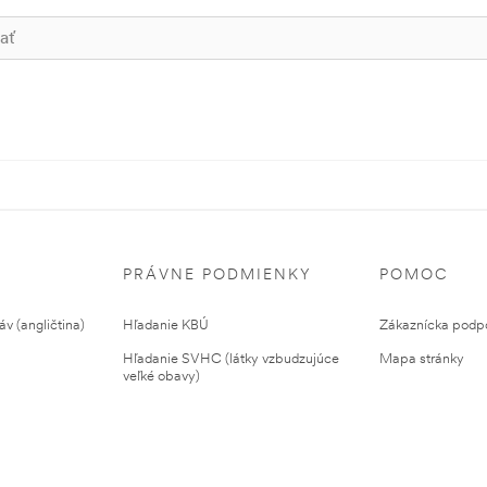
PRÁVNE PODMIENKY
POMOC
v (angličtina)
Hľadanie KBÚ
Zákaznícka podp
Hľadanie SVHC (látky vzbudzujúce
Mapa stránky
veľké obavy)