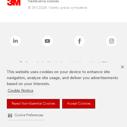
Nastavenia cookies
© 3M 2026. Všetky práva vyhradené.
Značky uvedené vyššie sú ochranné známky spoločnosti 3M.
This website uses cookies on your device to enhance site
navigation, analyze site usage, and deliver you advertisements
based on your interests.
Cookie Notice
Reject Non-Essential Cookies
Accept Cookies
Cookie Preferences