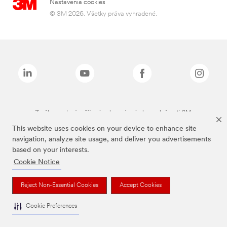
Nastavenia cookies
© 3M 2026. Všetky práva vyhradené.
Značky uvedené vyššie sú ochranné známky spoločnosti 3M.
This website uses cookies on your device to enhance site
navigation, analyze site usage, and deliver you advertisements
based on your interests.
Cookie Notice
Reject Non-Essential Cookies
Accept Cookies
Cookie Preferences