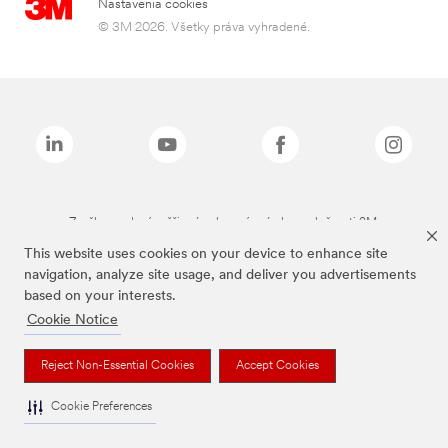
Nastavenia cookies
© 3M 2026. Všetky práva vyhradené.
Značky uvedené vyššie sú ochranné známky spoločnosti 3M.
This website uses cookies on your device to enhance site
navigation, analyze site usage, and deliver you advertisements
based on your interests.
Cookie Notice
Reject Non-Essential Cookies
Accept Cookies
Cookie Preferences