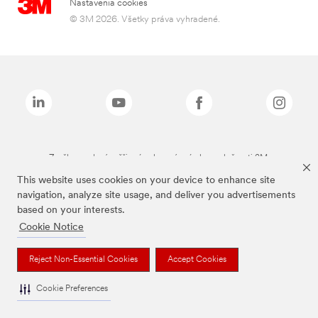
Nastavenia cookies
© 3M 2026. Všetky práva vyhradené.
Značky uvedené vyššie sú ochranné známky spoločnosti 3M.
This website uses cookies on your device to enhance site
navigation, analyze site usage, and deliver you advertisements
based on your interests.
Cookie Notice
Reject Non-Essential Cookies
Accept Cookies
Cookie Preferences