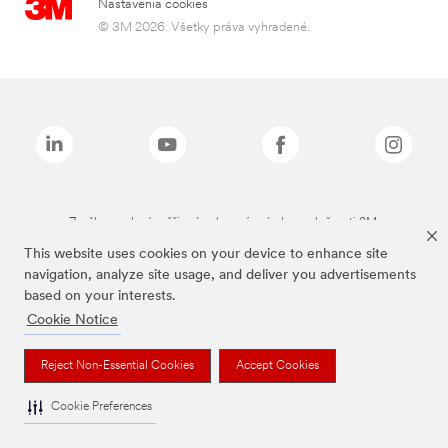
Nastavenia cookies
© 3M 2026. Všetky práva vyhradené.
Značky uvedené vyššie sú ochranné známky spoločnosti 3M.
This website uses cookies on your device to enhance site
navigation, analyze site usage, and deliver you advertisements
based on your interests.
Cookie Notice
Reject Non-Essential Cookies
Accept Cookies
Cookie Preferences