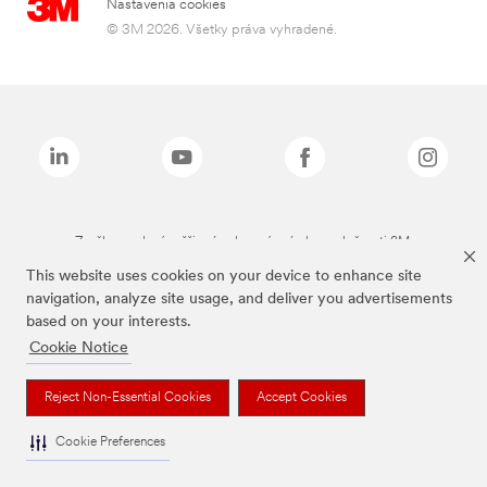
Nastavenia cookies
© 3M 2026. Všetky práva vyhradené.
Značky uvedené vyššie sú ochranné známky spoločnosti 3M.
This website uses cookies on your device to enhance site
navigation, analyze site usage, and deliver you advertisements
based on your interests.
Cookie Notice
Reject Non-Essential Cookies
Accept Cookies
Cookie Preferences