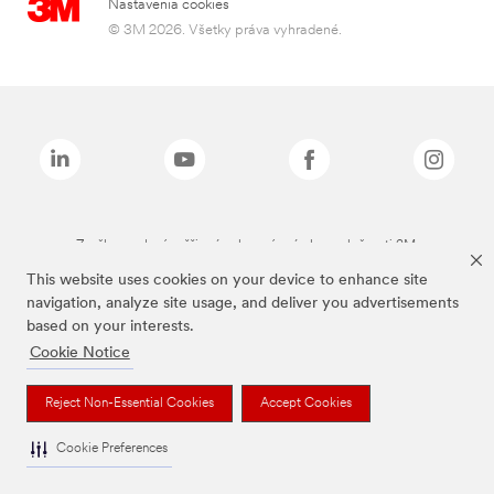
Nastavenia cookies
© 3M 2026. Všetky práva vyhradené.
Značky uvedené vyššie sú ochranné známky spoločnosti 3M.
This website uses cookies on your device to enhance site
navigation, analyze site usage, and deliver you advertisements
based on your interests.
Cookie Notice
Reject Non-Essential Cookies
Accept Cookies
Cookie Preferences