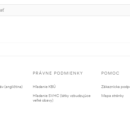
PRÁVNE PODMIENKY
POMOC
v (angličtina)
Hľadanie KBÚ
Zákaznícka podp
Hľadanie SVHC (látky vzbudzujúce
Mapa stránky
veľké obavy)