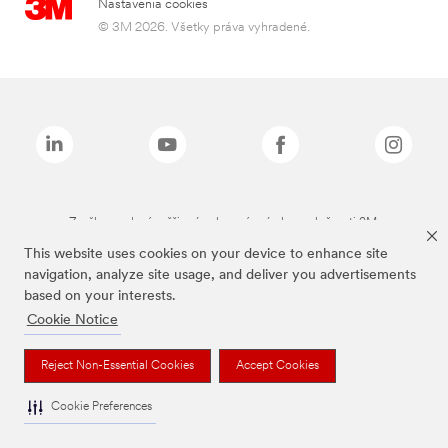
Nastavenia cookies
© 3M 2026. Všetky práva vyhradené.
Značky uvedené vyššie sú ochranné známky spoločnosti 3M.
This website uses cookies on your device to enhance site
navigation, analyze site usage, and deliver you advertisements
based on your interests.
Cookie Notice
Reject Non-Essential Cookies
Accept Cookies
Cookie Preferences