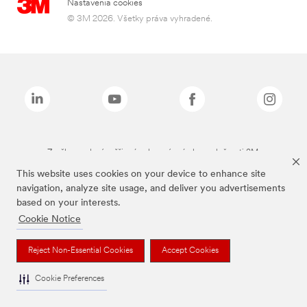
Nastavenia cookies
© 3M 2026. Všetky práva vyhradené.
Značky uvedené vyššie sú ochranné známky spoločnosti 3M.
This website uses cookies on your device to enhance site
navigation, analyze site usage, and deliver you advertisements
based on your interests.
Cookie Notice
Reject Non-Essential Cookies
Accept Cookies
Cookie Preferences