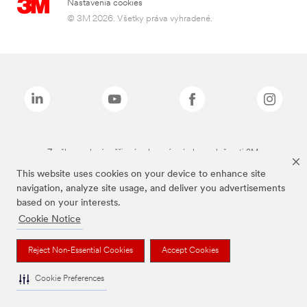
Nastavenia cookies
© 3M 2026. Všetky práva vyhradené.
Značky uvedené vyššie sú ochranné známky spoločnosti 3M.
This website uses cookies on your device to enhance site
navigation, analyze site usage, and deliver you advertisements
based on your interests.
Cookie Notice
Reject Non-Essential Cookies
Accept Cookies
Cookie Preferences