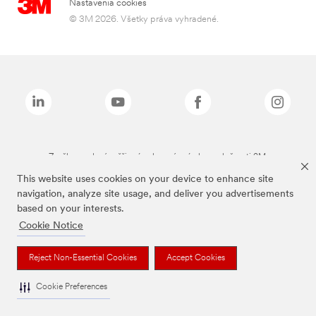
Nastavenia cookies
© 3M 2026. Všetky práva vyhradené.
Značky uvedené vyššie sú ochranné známky spoločnosti 3M.
This website uses cookies on your device to enhance site
navigation, analyze site usage, and deliver you advertisements
based on your interests.
Cookie Notice
Reject Non-Essential Cookies
Accept Cookies
Cookie Preferences