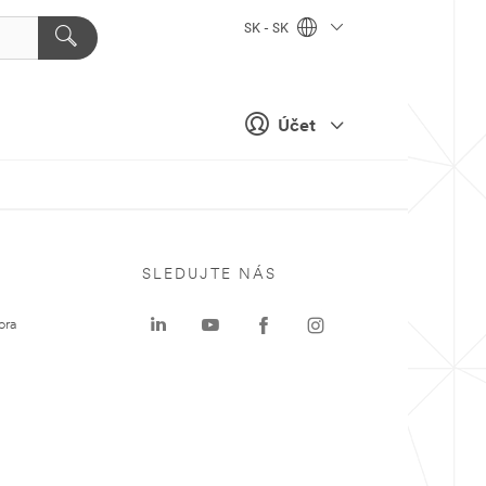
SK - SK
Účet
SLEDUJTE NÁS
ora