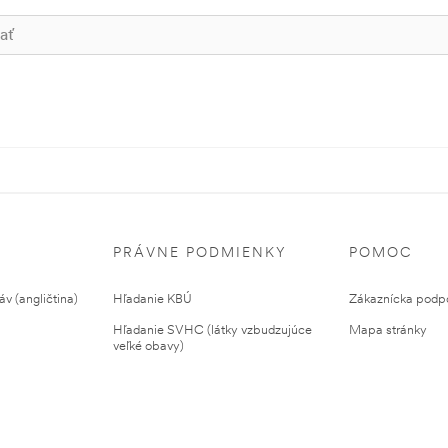
PRÁVNE PODMIENKY
POMOC
v (angličtina)
Hľadanie KBÚ
Zákaznícka podp
Hľadanie SVHC (látky vzbudzujúce
Mapa stránky
veľké obavy)