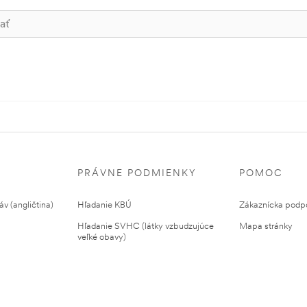
PRÁVNE PODMIENKY
POMOC
v (angličtina)
Hľadanie KBÚ
Zákaznícka podp
Hľadanie SVHC (látky vzbudzujúce
Mapa stránky
veľké obavy)