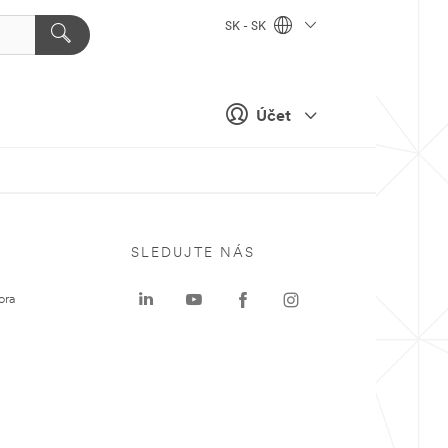
SK - SK
Účet
SLEDUJTE NÁS
ora