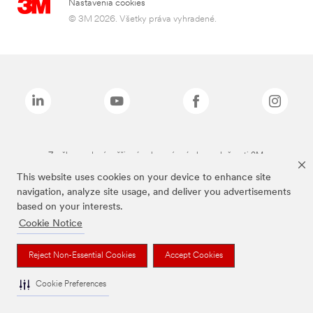
Nastavenia cookies
© 3M 2026. Všetky práva vyhradené.
Značky uvedené vyššie sú ochranné známky spoločnosti 3M.
This website uses cookies on your device to enhance site
navigation, analyze site usage, and deliver you advertisements
based on your interests.
Cookie Notice
Reject Non-Essential Cookies
Accept Cookies
Cookie Preferences