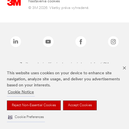
Nastavenia cookies
© 3M 2026. Všetky práva vyhradené.
Značky uvedené vyššie sú ochranné známky spoločnosti 3M.
This website uses cookies on your device to enhance site
navigation, analyze site usage, and deliver you advertisements
based on your interests.
Cookie Notice
Reject Non-Essential Cookies
Accept Cookies
Cookie Preferences