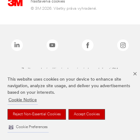
Nastavenia cookies
© 3M 2026. Všetky práva vyhradené.
Značky uvedené vyššie sú ochranné známky spoločnosti 3M.
This website uses cookies on your device to enhance site
navigation, analyze site usage, and deliver you advertisements
based on your interests.
Cookie Notice
Reject Non-Essential Cookies
Accept Cookies
Cookie Preferences