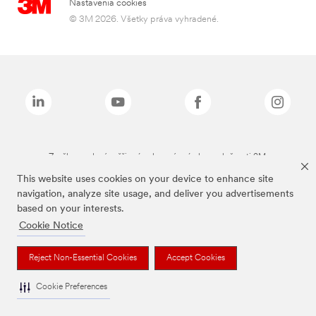
Nastavenia cookies
© 3M 2026. Všetky práva vyhradené.
Značky uvedené vyššie sú ochranné známky spoločnosti 3M.
This website uses cookies on your device to enhance site
navigation, analyze site usage, and deliver you advertisements
based on your interests.
Cookie Notice
Reject Non-Essential Cookies
Accept Cookies
Cookie Preferences