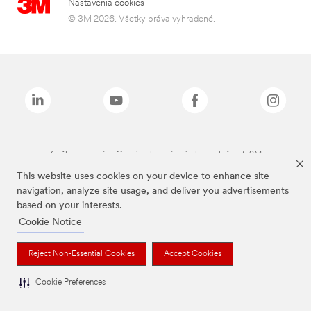
Nastavenia cookies
© 3M 2026. Všetky práva vyhradené.
Značky uvedené vyššie sú ochranné známky spoločnosti 3M.
This website uses cookies on your device to enhance site
navigation, analyze site usage, and deliver you advertisements
based on your interests.
Cookie Notice
Reject Non-Essential Cookies
Accept Cookies
Cookie Preferences