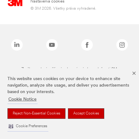
Nastavenia cookies
© 3M 2026. Všetky práva vyhradené.
Značky uvedené vyššie sú ochranné známky spoločnosti 3M.
This website uses cookies on your device to enhance site
navigation, analyze site usage, and deliver you advertisements
based on your interests.
Cookie Notice
Reject Non-Essential Cookies
Accept Cookies
Cookie Preferences