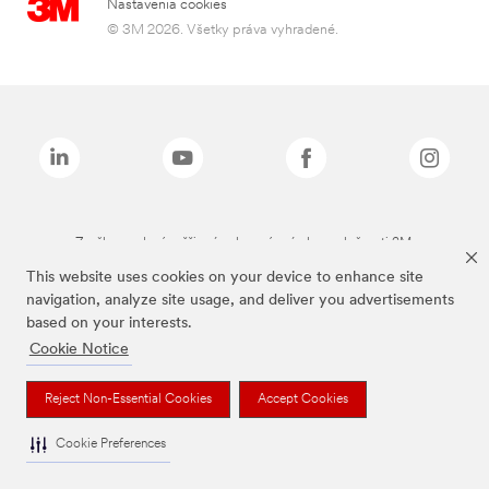
Nastavenia cookies
© 3M 2026. Všetky práva vyhradené.
Značky uvedené vyššie sú ochranné známky spoločnosti 3M.
This website uses cookies on your device to enhance site
navigation, analyze site usage, and deliver you advertisements
based on your interests.
Cookie Notice
Reject Non-Essential Cookies
Accept Cookies
Cookie Preferences