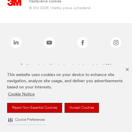
Nastavenia cookies
© 3M 2026. Všetky práva vyhradené.
Značky uvedené vyššie sú ochranné známky spoločnosti 3M.
This website uses cookies on your device to enhance site
navigation, analyze site usage, and deliver you advertisements
based on your interests.
Cookie Notice
Reject Non-Essential Cookies
Accept Cookies
Cookie Preferences