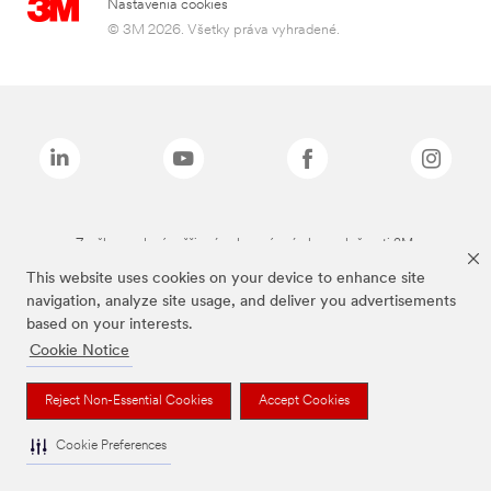
Nastavenia cookies
© 3M 2026. Všetky práva vyhradené.
Značky uvedené vyššie sú ochranné známky spoločnosti 3M.
This website uses cookies on your device to enhance site
navigation, analyze site usage, and deliver you advertisements
based on your interests.
Cookie Notice
Reject Non-Essential Cookies
Accept Cookies
Cookie Preferences