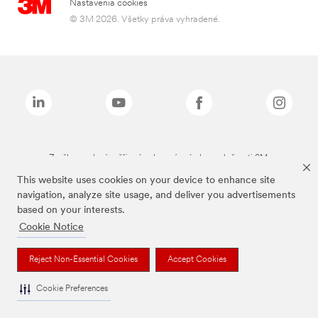
Nastavenia cookies
© 3M 2026. Všetky práva vyhradené.
Značky uvedené vyššie sú ochranné známky spoločnosti 3M.
This website uses cookies on your device to enhance site
navigation, analyze site usage, and deliver you advertisements
based on your interests.
Cookie Notice
Reject Non-Essential Cookies
Accept Cookies
Cookie Preferences