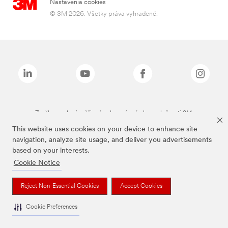
Nastavenia cookies
© 3M 2026. Všetky práva vyhradené.
Značky uvedené vyššie sú ochranné známky spoločnosti 3M.
This website uses cookies on your device to enhance site
navigation, analyze site usage, and deliver you advertisements
based on your interests.
Cookie Notice
Reject Non-Essential Cookies
Accept Cookies
Cookie Preferences