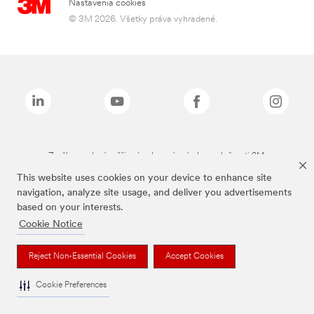
Nastavenia cookies
© 3M 2026. Všetky práva vyhradené.
Značky uvedené vyššie sú ochranné známky spoločnosti 3M.
This website uses cookies on your device to enhance site
navigation, analyze site usage, and deliver you advertisements
based on your interests.
Cookie Notice
Reject Non-Essential Cookies
Accept Cookies
Cookie Preferences