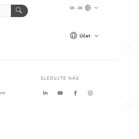
SK - SK
Účet
SLEDUJTE NÁS
ora