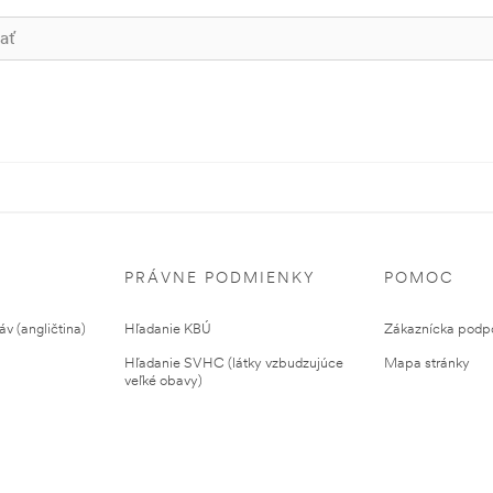
PRÁVNE PODMIENKY
POMOC
v (angličtina)
Hľadanie KBÚ
Zákaznícka podp
Hľadanie SVHC (látky vzbudzujúce
Mapa stránky
veľké obavy)