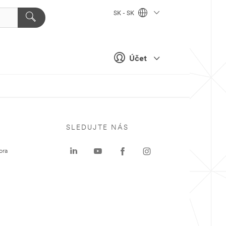
SK - SK
Účet
SLEDUJTE NÁS
ora