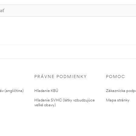
PRÁVNE PODMIENKY
POMOC
v (angličtina)
Hľadanie KBÚ
Zákaznícka podp
Hľadanie SVHC (látky vzbudzujúce
Mapa stránky
veľké obavy)