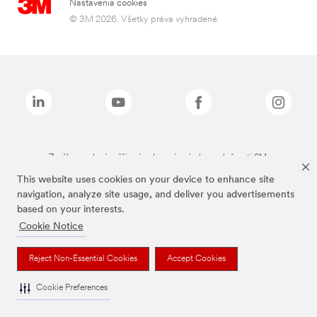
Nastavenia cookies
© 3M 2026. Všetky práva vyhradené.
Značky uvedené vyššie sú ochranné známky spoločnosti 3M.
This website uses cookies on your device to enhance site
navigation, analyze site usage, and deliver you advertisements
based on your interests.
Cookie Notice
Reject Non-Essential Cookies
Accept Cookies
Cookie Preferences