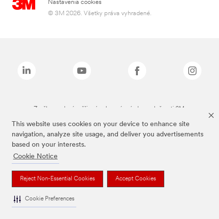
Nastavenia cookies
© 3M 2026. Všetky práva vyhradené.
Značky uvedené vyššie sú ochranné známky spoločnosti 3M.
This website uses cookies on your device to enhance site
navigation, analyze site usage, and deliver you advertisements
based on your interests.
Cookie Notice
Reject Non-Essential Cookies
Accept Cookies
Cookie Preferences