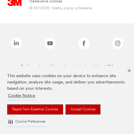
Nastavenia cookies
© 3M 2026. Všetky práva vyhradené.
Značky uvedené vyššie sú ochranné známky spoločnosti 3M.
This website uses cookies on your device to enhance site
navigation, analyze site usage, and deliver you advertisements
based on your interests.
Cookie Notice
Reject Non-Essential Cookies
Accept Cookies
Cookie Preferences