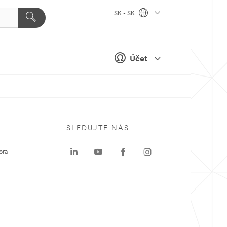
SK - SK
Účet
SLEDUJTE NÁS
ora