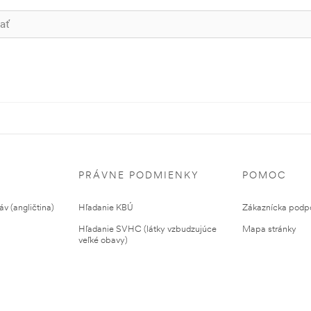
PRÁVNE PODMIENKY
POMOC
v (angličtina)
Hľadanie KBÚ
Zákaznícka podp
Hľadanie SVHC (látky vzbudzujúce
Mapa stránky
veľké obavy)