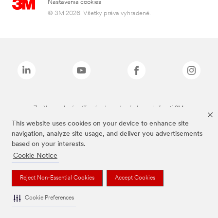
Nastavenia cookies
© 3M 2026. Všetky práva vyhradené.
Značky uvedené vyššie sú ochranné známky spoločnosti 3M.
This website uses cookies on your device to enhance site
navigation, analyze site usage, and deliver you advertisements
based on your interests.
Cookie Notice
Reject Non-Essential Cookies
Accept Cookies
Cookie Preferences