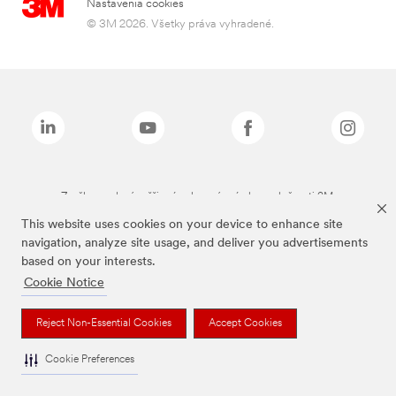
Nastavenia cookies
© 3M 2026. Všetky práva vyhradené.
Značky uvedené vyššie sú ochranné známky spoločnosti 3M.
This website uses cookies on your device to enhance site
navigation, analyze site usage, and deliver you advertisements
based on your interests.
Cookie Notice
Reject Non-Essential Cookies
Accept Cookies
Cookie Preferences