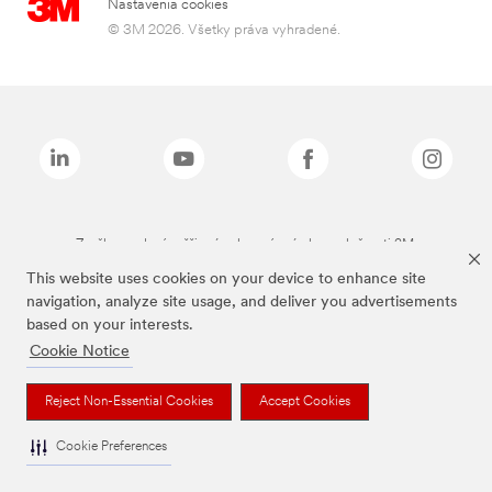
Nastavenia cookies
© 3M 2026. Všetky práva vyhradené.
Značky uvedené vyššie sú ochranné známky spoločnosti 3M.
This website uses cookies on your device to enhance site
navigation, analyze site usage, and deliver you advertisements
based on your interests.
Cookie Notice
Reject Non-Essential Cookies
Accept Cookies
Cookie Preferences