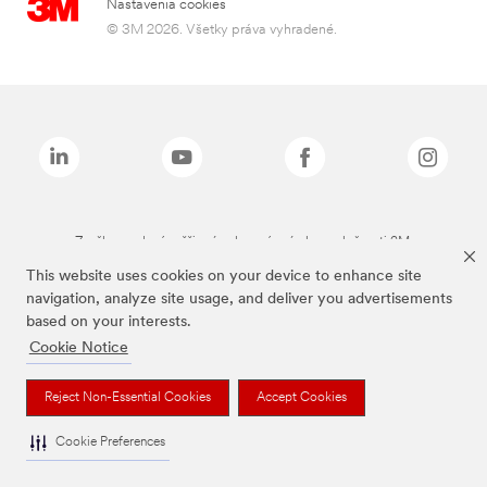
Nastavenia cookies
© 3M 2026. Všetky práva vyhradené.
Značky uvedené vyššie sú ochranné známky spoločnosti 3M.
This website uses cookies on your device to enhance site
navigation, analyze site usage, and deliver you advertisements
based on your interests.
Cookie Notice
Reject Non-Essential Cookies
Accept Cookies
Cookie Preferences