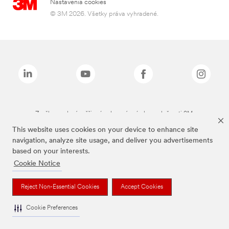
Nastavenia cookies
© 3M 2026. Všetky práva vyhradené.
Značky uvedené vyššie sú ochranné známky spoločnosti 3M.
This website uses cookies on your device to enhance site
navigation, analyze site usage, and deliver you advertisements
based on your interests.
Cookie Notice
Reject Non-Essential Cookies
Accept Cookies
Cookie Preferences