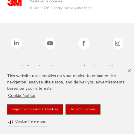
Nastavenia cookies
© 3M 2026. Všetky práva vyhradené.
Značky uvedené vyššie sú ochranné známky spoločnosti 3M.
This website uses cookies on your device to enhance site
navigation, analyze site usage, and deliver you advertisements
based on your interests.
Cookie Notice
Reject Non-Essential Cookies
Accept Cookies
Cookie Preferences