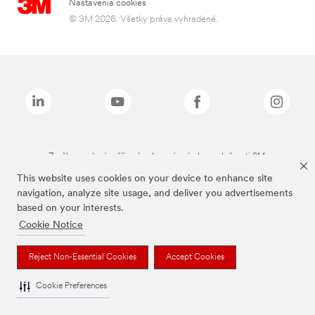
Nastavenia cookies
© 3M 2026. Všetky práva vyhradené.
Značky uvedené vyššie sú ochranné známky spoločnosti 3M.
This website uses cookies on your device to enhance site
navigation, analyze site usage, and deliver you advertisements
based on your interests.
Cookie Notice
Reject Non-Essential Cookies
Accept Cookies
Cookie Preferences