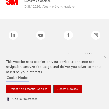
Nastavenia cookies
© 3M 2026. Všetky práva vyhradené.
Značky uvedené vyššie sú ochranné známky spoločnosti 3M.
This website uses cookies on your device to enhance site
navigation, analyze site usage, and deliver you advertisements
based on your interests.
Cookie Notice
Reject Non-Essential Cookies
Accept Cookies
Cookie Preferences