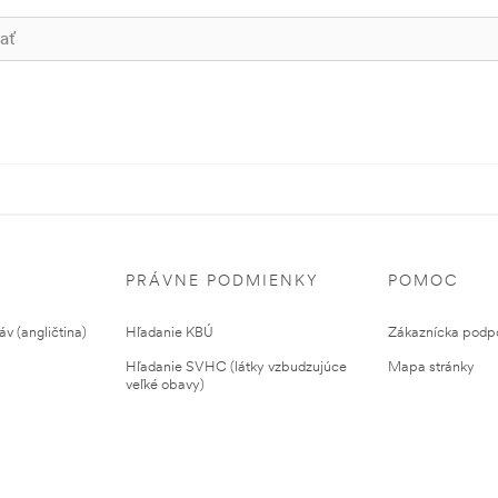
PRÁVNE PODMIENKY
POMOC
v (angličtina)
Hľadanie KBÚ
Zákaznícka podp
Hľadanie SVHC (látky vzbudzujúce
Mapa stránky
veľké obavy)