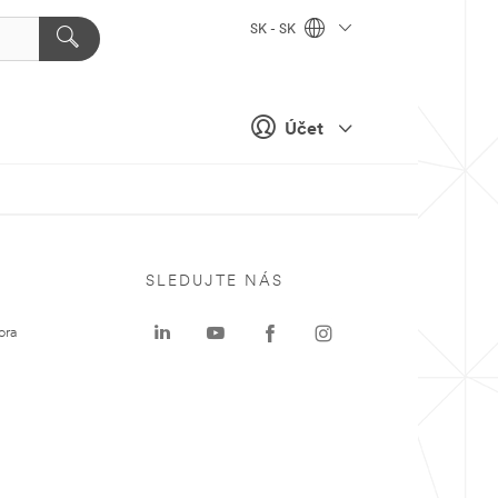
SK - SK
Účet
SLEDUJTE NÁS
ora