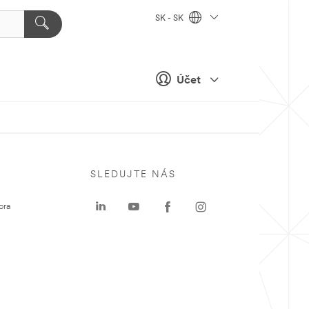
SK - SK
Účet
SLEDUJTE NÁS
ora