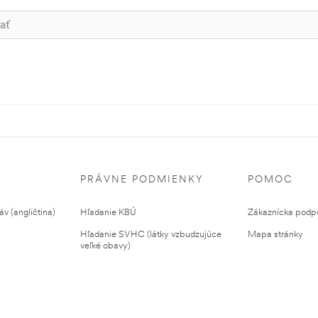
PRÁVNE PODMIENKY
POMOC
v (angličtina)
Hľadanie KBÚ
Zákaznícka podp
Hľadanie SVHC (látky vzbudzujúce
Mapa stránky
veľké obavy)