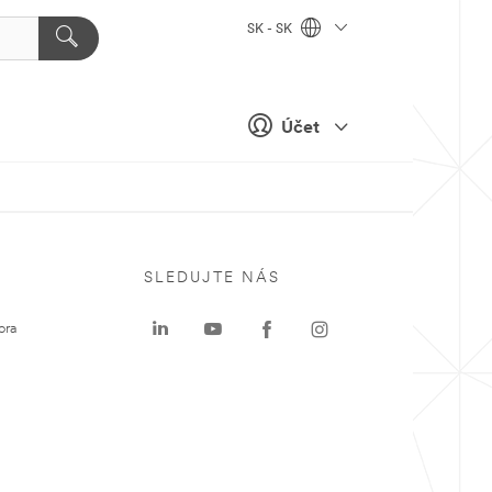
SK - SK
Účet
SLEDUJTE NÁS
ora