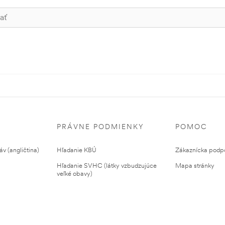
PRÁVNE PODMIENKY
POMOC
v (angličtina)
Hľadanie KBÚ
Zákaznícka podp
Hľadanie SVHC (látky vzbudzujúce
Mapa stránky
veľké obavy)