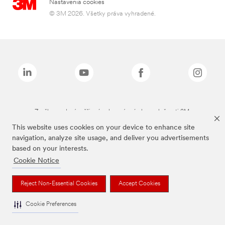
Nastavenia cookies
© 3M 2026. Všetky práva vyhradené.
Značky uvedené vyššie sú ochranné známky spoločnosti 3M.
This website uses cookies on your device to enhance site
navigation, analyze site usage, and deliver you advertisements
based on your interests.
Cookie Notice
Reject Non-Essential Cookies
Accept Cookies
Cookie Preferences