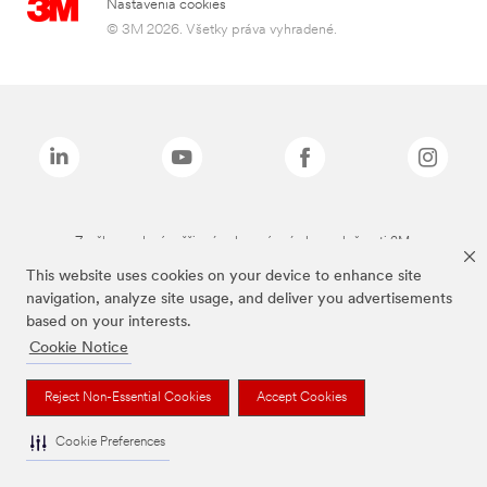
Nastavenia cookies
© 3M 2026. Všetky práva vyhradené.
Značky uvedené vyššie sú ochranné známky spoločnosti 3M.
This website uses cookies on your device to enhance site
navigation, analyze site usage, and deliver you advertisements
based on your interests.
Cookie Notice
Reject Non-Essential Cookies
Accept Cookies
Cookie Preferences